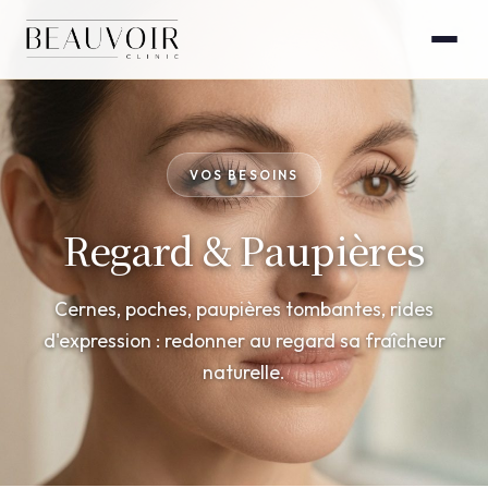
VOS BESOINS
Regard & Paupières
Cernes, poches, paupières tombantes, rides
d'expression : redonner au regard sa fraîcheur
naturelle.