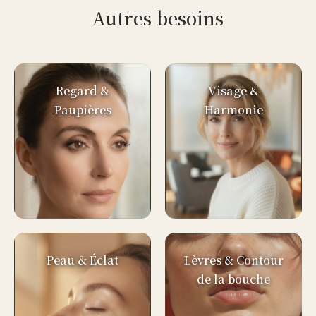
Autres besoins
Regard &
Visage &
Paupières
Harmonie
Peau & Éclat
Lèvres & Contour
de la bouche