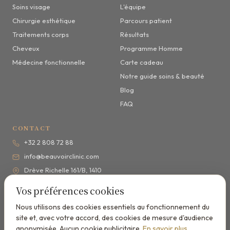
Soins visage
L'équipe
Chirurgie esthétique
Parcours patient
Traitements corps
Résultats
Cheveux
Programme Homme
Médecine fonctionnelle
Carte cadeau
Notre guide soins & beauté
Blog
FAQ
CONTACT
+32 2 808 72 88
info@beauvoirclinic.com
Drève Richelle 161/B, 1410
Waterloo
Vos préférences cookies
Lun–Ven 9h–18h
(secrétariat 17h)
Nous utilisons des cookies essentiels au fonctionnement du
· Sam sur RDV
site et, avec votre accord, des cookies de mesure d'audience
5,0/5
sur Google · 26 avis
anonymisée. Aucun cookie publicitaire.
En savoir plus
.