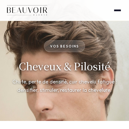
VOS BESOINS
Cheveux & Pilosité
Chute, perte de densité, cuir chevelu fatigué :
densifier, stimuler, restaurer la chevelure.