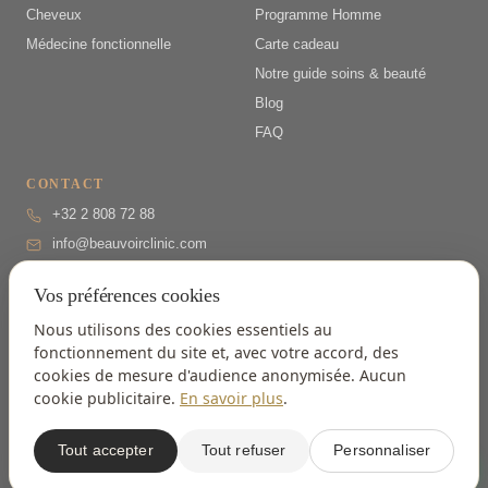
Cheveux
Programme Homme
Médecine fonctionnelle
Carte cadeau
Notre guide soins & beauté
Blog
FAQ
CONTACT
+32 2 808 72 88
info@beauvoirclinic.com
Drève Richelle 161/B, 1410
Vos préférences cookies
Waterloo
Lun–Ven 9h–18h
(secrétariat
Nous utilisons des cookies essentiels au
17h)
fonctionnement du site et, avec votre accord, des
· Sam sur RDV
cookies de mesure d'audience anonymisée. Aucun
5,0/5
sur Google · 26 avis
cookie publicitaire.
En savoir plus
.
Tout accepter
Tout refuser
Personnaliser
© 2026 Beauvoir Clinic
Mentions légales
Confidentialité
Cookies