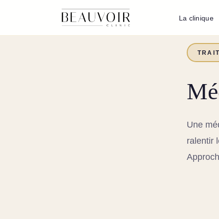
La clinique
TRAI
Mé
Une méde
ralentir
Approch