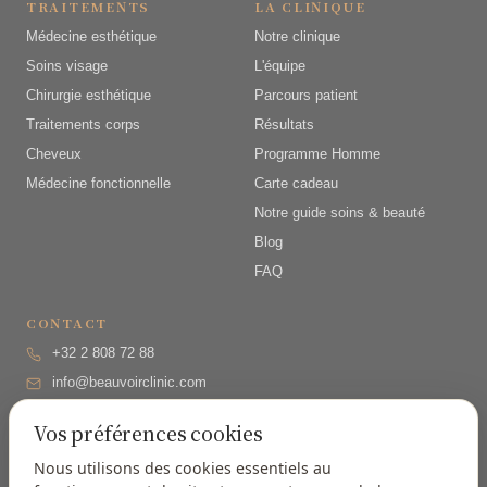
TRAITEMENTS
LA CLINIQUE
Médecine esthétique
Notre clinique
Soins visage
L'équipe
Chirurgie esthétique
Parcours patient
Traitements corps
Résultats
Cheveux
Programme Homme
Médecine fonctionnelle
Carte cadeau
Notre guide soins & beauté
Blog
FAQ
CONTACT
+32 2 808 72 88
info@beauvoirclinic.com
Drève Richelle 161/B, 1410
Vos préférences cookies
Waterloo
Lun–Ven 9h–18h
(secrétariat
Nous utilisons des cookies essentiels au