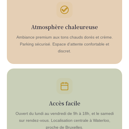
Atmosphère chaleureuse
Ambiance premium aux tons chauds dorés et crème.
Parking sécurisé. Espace d'attente confortable et
discret.
Accès facile
Ouvert du lundi au vendredi de 9h à 18h, et le samedi
sur rendez-vous. Localisation centrale à Waterloo,
proche de Bruxelles.