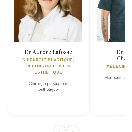
Dr Aurore Lafosse
Dr An
Chau
CHIRURGIE PLASTIQUE,
RECONSTRUCTIVE &
MÉDECIN E
ESTHÉTIQUE
Médecine esthé
Chirurgie plastique &
esthétique