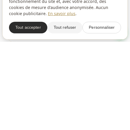
fonctionnement du site et, avec votre accord, des
cookies de mesure d'audience anonymisée. Aucun
Discrétion, résultats naturels, approche médicale. Tout
cookie publicitaire.
En savoir plus
.
ce qu'un homme doit savoir avant sa première
consultation en médecine esthétique.
Tout accepter
Tout refuser
Personnaliser
L'équipe Beauvoir Clinic
5 mars 2026