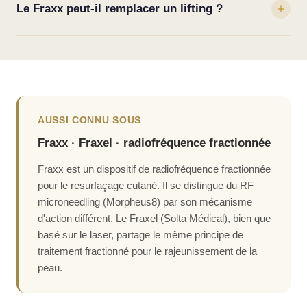
6 semaines. Un premier effet tenseur est visible après la
Le Fraxx peut-il remplacer un lifting ?
votre tolérance.
première séance, mais c'est après le protocole complet que
les résultats sont les plus impressionnants. L'amélioration
Le Fraxx offre un effet tenseur réel mais ne remplace pas un
continue de progresser pendant 3 à 6 mois après la dernière
lifting chirurgical en cas de relâchement important. Il est idéal
séance.
pour les patients présentant un relâchement léger à modéré,
ou en complément d'autres traitements. C'est également une
excellente option pour maintenir et prolonger les résultats
AUSSI CONNU SOUS
d'un lifting chirurgical.
Fraxx · Fraxel · radiofréquence fractionnée
Fraxx est un dispositif de radiofréquence fractionnée
pour le resurfaçage cutané. Il se distingue du RF
microneedling (Morpheus8) par son mécanisme
d'action différent. Le Fraxel (Solta Médical), bien que
basé sur le laser, partage le même principe de
traitement fractionné pour le rajeunissement de la
peau.