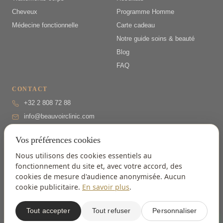
Cheveux
Programme Homme
Médecine fonctionnelle
Carte cadeau
Notre guide soins & beauté
Blog
FAQ
CONTACT
+32 2 808 72 88
info@beauvoirclinic.com
Drève Richelle 161/B, 1410
Vos préférences cookies
Waterloo
Lun–Ven 9h–18h
(secrétariat
Nous utilisons des cookies essentiels au
17h)
fonctionnement du site et, avec votre accord, des
· Sam sur RDV
cookies de mesure d'audience anonymisée. Aucun
5,0/5
sur Google · 26 avis
cookie publicitaire.
En savoir plus
.
Tout accepter
Tout refuser
Personnaliser
© 2026 Beauvoir Clinic
Mentions légales
Confidentialité
Cookies