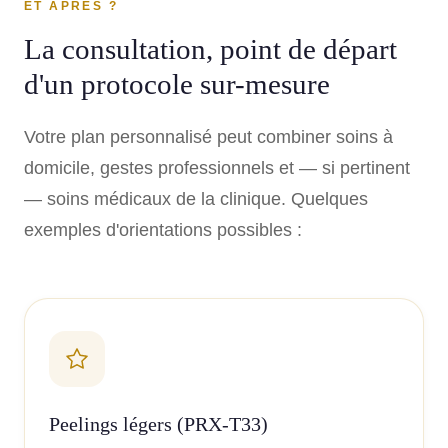
ET APRÈS ?
deux fois par an pour faire évoluer leur routine avec leur
peau.
La consultation, point de départ
d'un protocole sur-mesure
Votre plan personnalisé peut combiner soins à
domicile, gestes professionnels et — si pertinent
— soins médicaux de la clinique. Quelques
exemples d'orientations possibles :
Peelings légers (PRX-T33)