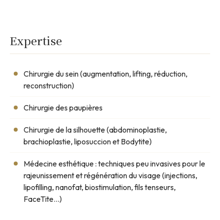
Vidéo de présentation à venir
Dr Aurore Lafosse prépare une vidéo pour vous
présenter sa pratique.
Expertise
Chirurgie du sein (augmentation, lifting, réduction,
reconstruction)
Chirurgie des paupières
Chirurgie de la silhouette (abdominoplastie,
brachioplastie, liposuccion et Bodytite)
Médecine esthétique : techniques peu invasives pour le
rajeunissement et régénération du visage (injections,
lipofilling, nanofat, biostimulation, fils tenseurs,
FaceTite...)