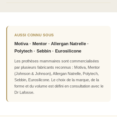
autorises après 6 semaines. Le port du soutien-gorge de
Oui, dans la grande majorité des cas. La technique utilisée
contention est obligatoire pendant toute cette période.
par le Dr Lafosse préserve la glande mammaire et les
canaux galactophores. La voie d'abord sous-mammaire est
particulièrement recommandée si vous envisagez une
grossesse future. Cette question sera abordée en détail lors
AUSSI CONNU SOUS
de votre consultation.
Motiva · Mentor · Allergan Natrelle ·
Polytech · Sebbin · Eurosilicone
Les prothèses mammaires sont commercialisées
par plusieurs fabricants reconnus : Motiva, Mentor
(Johnson & Johnson), Allergan Natrelle, Polytech,
Sebbin, Eurosilicone. Le choix de la marque, de la
forme et du volume est défini en consultation avec le
Dr Lafosse.