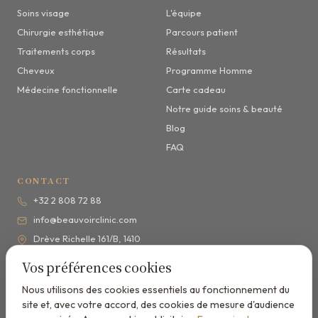
Soins visage
L'équipe
Chirurgie esthétique
Parcours patient
Traitements corps
Résultats
Cheveux
Programme Homme
Médecine fonctionnelle
Carte cadeau
Notre guide soins & beauté
Blog
FAQ
CONTACT
+32 2 808 72 88
info@beauvoirclinic.com
Drève Richelle 161/B, 1410
Waterloo
Vos préférences cookies
Lun–Ven 9h–18h
(secrétariat 17h)
Nous utilisons des cookies essentiels au fonctionnement du
· Sam sur RDV
site et, avec votre accord, des cookies de mesure d'audience
5,0/5
sur Google · 26 avis