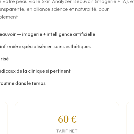
votre peau via le Skin Analyzer Beauvoir (imagerie + IA), e
sparente, en alliance science et naturalité, pour
blement.
auvoir — imagerie + intelligence artificielle
nfirmière spécialisée en soins esthétiques
orisé
dicaux de la clinique si pertinent
 routine dans le temps
60 €
TARIF NET