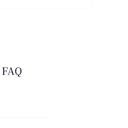
— FAQ
depuis le centre. Parking