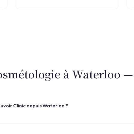
osmétologie à Waterloo 
voir Clinic depuis Waterloo ?
e Drève Richelle 161/B à Waterloo, accessible en quelques minutes 