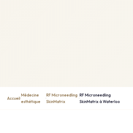
Médecine
RF Microneedling
RF Microneedling
Accueil
›
›
›
esthétique
SkinMatrix
SkinMatrix à Waterloo