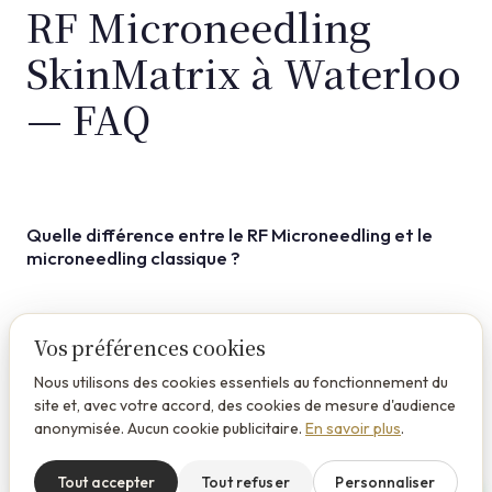
RF Microneedling
SkinMatrix à Waterloo
— FAQ
Quelle différence entre le RF Microneedling et le
microneedling classique ?
Le microneedling classique utilise uniquement des micro-
aiguilles pour créer des micro-canaux dans la peau et
Vos préférences cookies
stimuler la cicatrisation. Le RF Microneedling ajoute une
Est-ce douloureux ?
Nous utilisons des cookies essentiels au fonctionnement du
radiofréquence délivrée par chaque aiguille, qui chauffe le
site et, avec votre accord, des cookies de mesure d'audience
derme en profondeur. Résultat : une stimulation du
anonymisée. Aucun cookie publicitaire.
En savoir plus
.
Une crème anesthésiante est appliquée avant la séance.
collagène bien plus intense, plus profonde, et un
Pendant le traitement, vous ressentez des picotements et
raffermissement réel — particulièrement efficace sur les
Tout accepter
Tout refuser
Personnaliser