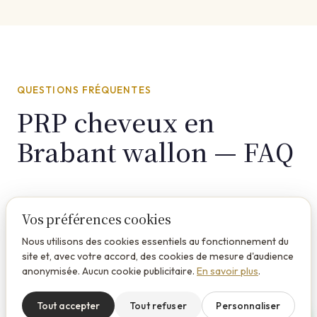
QUESTIONS FRÉQUENTES
PRP cheveux en
Brabant wallon — FAQ
Vos préférences cookies
Le PRP cheveux est-il efficace contre la calvitie ?
Nous utilisons des cookies essentiels au fonctionnement du
site et, avec votre accord, des cookies de mesure d'audience
Le PRP est particulièrement efficace pour ralentir la chute
anonymisée. Aucun cookie publicitaire.
En savoir plus
.
et stimuler la repousse dans les zones où les follicules sont
encore actifs. Il ne peut pas ressusciter des follicules morts.
Tout accepter
Tout refuser
Personnaliser
Combien de séances de PRP cheveux faut-il ?