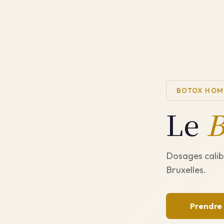
BOTOX HOMM
Le
B
Dosages calibr
Bruxelles.
Prendre