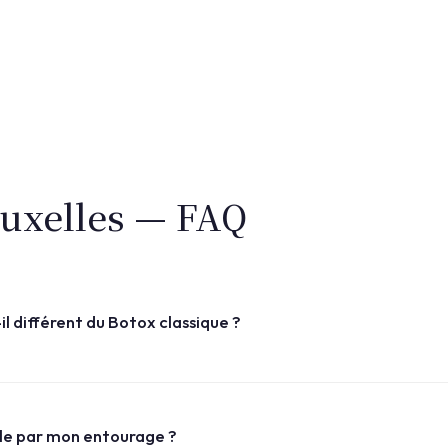
uxelles — FAQ
 différent du Botox classique ?
mes (toxines de référence Bocouture et Azzalure), mais les dosages 
e masculine. Les muscles du front masculin sont plus puissants et 
ible par mon entourage ?