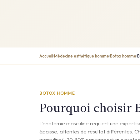
Accueil
Médecine esthétique homme
Botox homme
B
›
›
›
BOTOX HOMME
Pourquoi choisir 
L'anatomie masculine requiert une expertise
épaisse, attentes de résultat différentes. 
masculins (+20-30% par rapport aux protoco