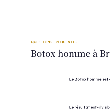
QUESTIONS FRÉQUENTES
Botox homme à Br
Le Botox homme est-il
Les produits sont les mê
sont adaptés à l'anatomi
à 30% supérieures.
Le résultat est-il vis