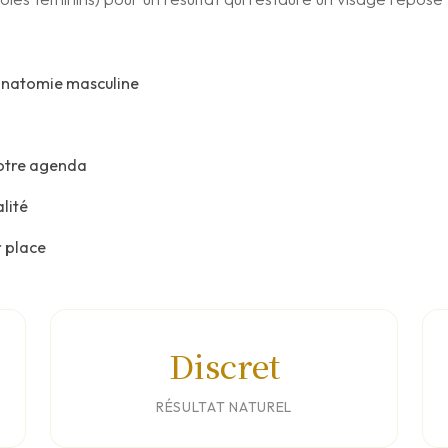
'anatomie masculine
votre agenda
lité
r place
Discret
RÉSULTAT NATUREL