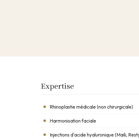
Vidéo de prése
Dr Aude Materne prépare une vidé
Expertise
Rhinoplastie médicale (non chirurgicale)
Harmonisation faciale
Injections d'acide hyaluronique (Maili, Rest