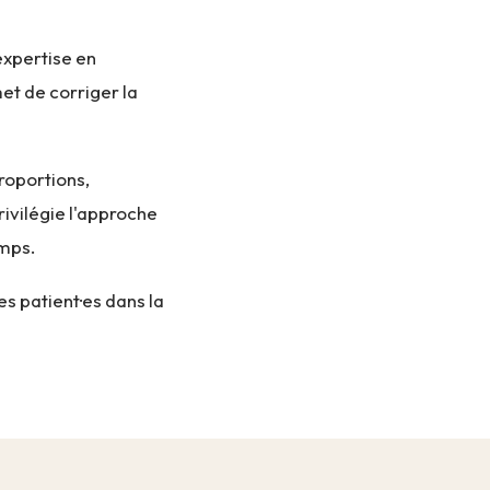
expertise en
et de corriger la
roportions,
rivilégie l'approche
emps.
s patient·es dans la