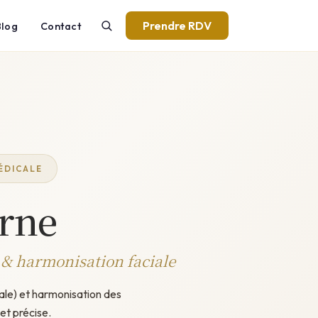
Prendre RDV
Blog
Contact
ÉDICALE
rne
 & harmonisation faciale
cale) et harmonisation des
t précise.