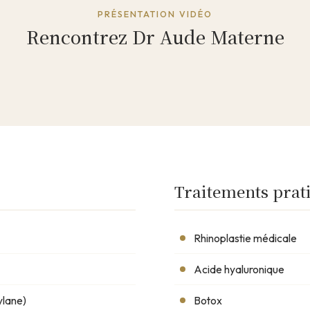
PRÉSENTATION VIDÉO
Rencontrez Dr Aude Materne
ntation à venir
o pour vous présenter sa pratique.
Traitements prat
Rhinoplastie médicale
Acide hyaluronique
ylane)
Botox